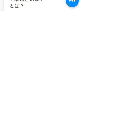
とは？
01/19 - 01/23
ここをクリックしてコンテンツを追加す
るか、Wix Code のコレクションと接続し
てください。
詳しくは