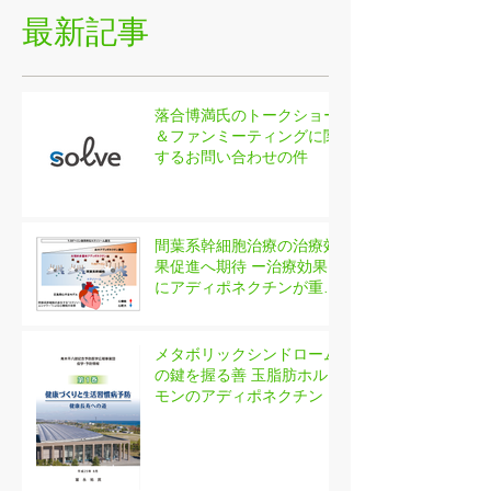
最新記事
落合博満氏のトークショー
＆ファンミーティングに関
するお問い合わせの件
間葉系幹細胞治療の治療効
果促進へ期待 ー治療効果
にアディポネクチンが重要
であることを発見ー
メタボリックシンドローム
の鍵を握る善 玉脂肪ホル
モンのアディポネクチン